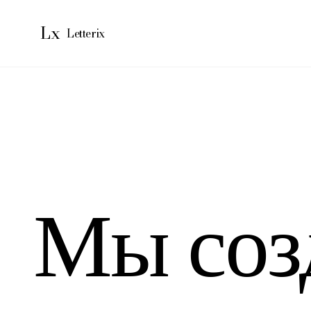
Lx
Letterix
Мы
соз