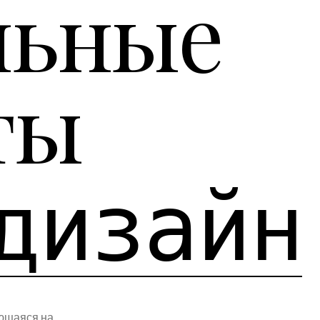
льные
ты
дизайн
ующаяся на