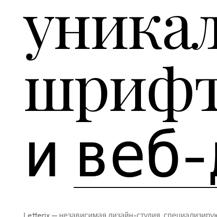
уника
шриф
и
веб-
Letterix — независимая дизайн-студия, специализир